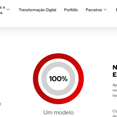
s e
Transformação Digital
Portfólio
Parceiros
es
N
E
100
%
Ap
re
to
o
Um modelo
Co
di