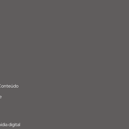
 Conteúdo
e
dia digital