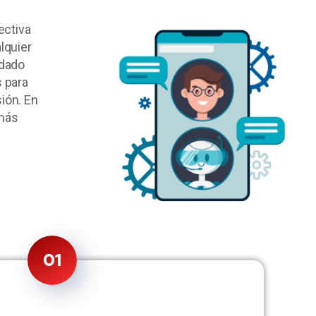
ectiva
alquier
idado
 para
sión. En
 más
01