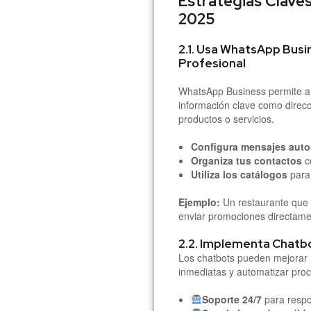
Estrategias Clave
2025
2.1. Usa WhatsApp Busi
Profesional
WhatsApp Business permite a l
información clave como direcc
productos o servicios.
Configura mensajes aut
Organiza tus contactos
c
Utiliza los catálogos
para 
Ejemplo:
Un restaurante que 
enviar promociones directamen
2.2. Implementa Chatb
Los chatbots pueden mejorar l
inmediatas y automatizar pro
Soporte 24/7
para respo